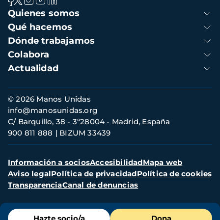
Navegación
Quienes somos
principal
Qué hacemos
Dónde trabajamos
Colabora
Actualidad
Información
© 2026 Manos Unidas
de
info@manosunidas.org
contacto
C/ Barquillo, 38 - 3º28004 - Madrid, España
900 811 888
BIZUM 33439
Menú
Información a socios
Accesibilidad
Mapa web
secundario
Aviso legal
Política de privacidad
Política de cookies
Transparencia
Canal de denuncias
Menú
Hazte socio/a
Dona