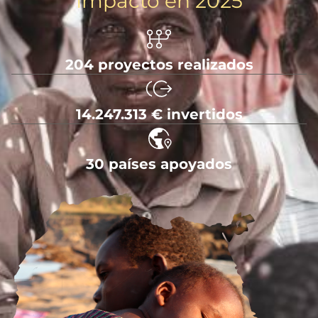
Impacto en 2025
204 proyectos realizados
14.247.313 € invertidos
30 países apoyados
Imagen