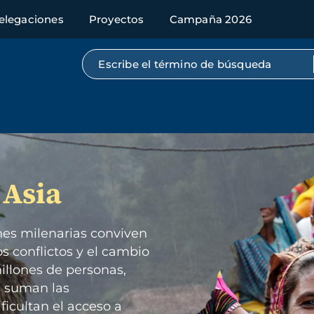
elegaciones
Proyectos
Campaña 2026
Búsqueda por texto completo
Imagen
 Asia
nes milenarias conviven
os conflictos y el cambio
illones de personas,
e suman las
ficultan el acceso a