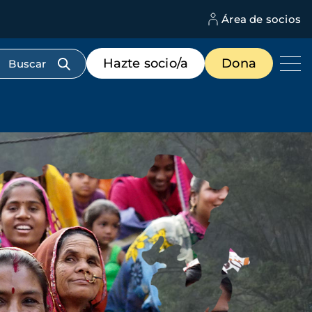
Área de socios
M
d
c
Menú
Hazte socio/a
Dona
d
de
us
destacados
cabecera