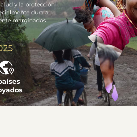
alud y la protección
pecialmente dura a
ente marginados.
025
países
oyados