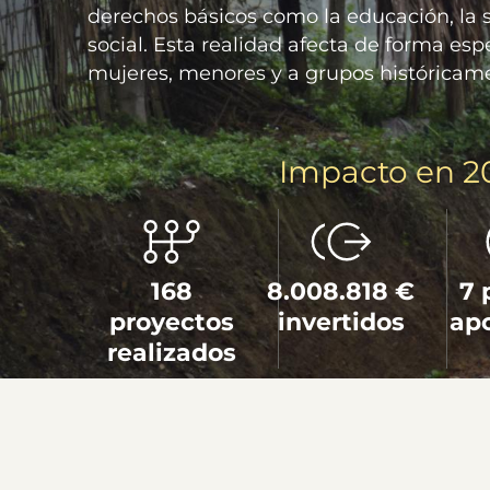
derechos básicos como la educación, la s
social. Esta realidad afecta de forma es
mujeres, menores y a grupos históricam
Impacto en 2
168
8.008.818 €
7 
proyectos
invertidos
ap
realizados