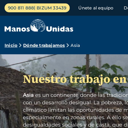
Pasar
Menú
900 811 888
BIZUM 33439
Únete al equipo
D
al
principal
contenido
principal
Ruta
Inicio
Dónde trabajamos
Asia
de
Imagen
navegación
Nuestro trabajo en
Asia
es un continente donde las tradicio
con un desarrollo desigual. La pobreza, l
climático limitan las oportunidades de m
especialmente en zonas rurales. A ello s
desigualdades sociales y de casta, que di