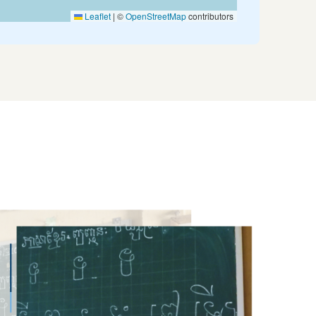
Leaflet
|
©
OpenStreetMap
contributors