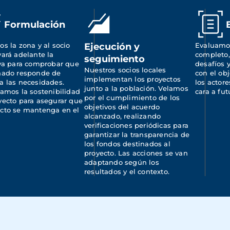
Formulación
os la zona y al socio 
Ejecución y
Evaluamos
vará adelante la 
completo,
seguimiento
iva para comprobar que 
desafíos y
Nuestros socios locales 
ñado responde de 
con el obj
implementan los proyectos 
a las necesidades. 
los actore
junto a la población. Velamos 
camos la sostenibilidad 
cara a fut
por el cumplimiento de los 
yecto para asegurar que 
objetivos del acuerdo 
cto se mantenga en el 
alcanzado, realizando 
.
verificaciones periódicas para 
garantizar la transparencia de 
los fondos destinados al 
proyecto. Las acciones se van 
adaptando según los 
resultados y el contexto.