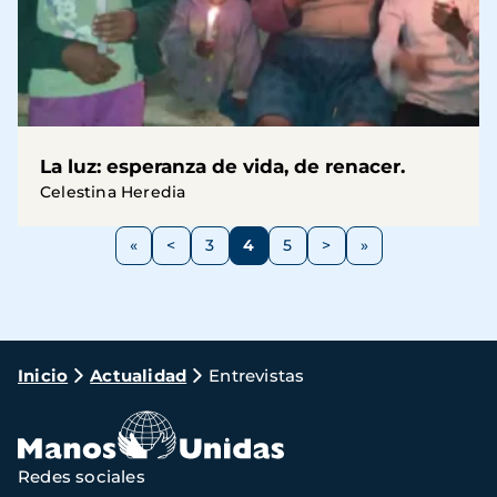
La luz: esperanza de vida, de renacer.
Celestina Heredia
Paginación
<
3
4
5
>
Página
Página
Página
Página
Siguiente
anterior
página
Ruta
Inicio
Actualidad
Entrevistas
de
navegación
Redes sociales