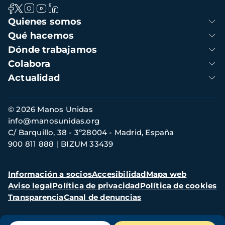
Navegación
Quienes somos
principal
Qué hacemos
Dónde trabajamos
Colabora
Actualidad
Información
© 2026 Manos Unidas
de
info@manosunidas.org
contacto
C/ Barquillo, 38 - 3º28004 - Madrid, España
900 811 888
BIZUM 33439
Menú
Información a socios
Accesibilidad
Mapa web
secundario
Aviso legal
Política de privacidad
Política de cookies
Transparencia
Canal de denuncias