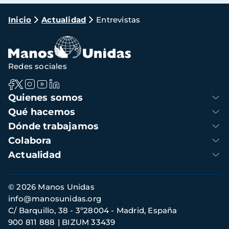
Ruta
Inicio
Actualidad
Entrevistas
de
navegación
Redes sociales
Navegación
Quienes somos
principal
Qué hacemos
Dónde trabajamos
Colabora
Actualidad
Información
© 2026 Manos Unidas
de
info@manosunidas.org
contacto
C/ Barquillo, 38 - 3º28004 - Madrid, España
900 811 888
BIZUM 33439