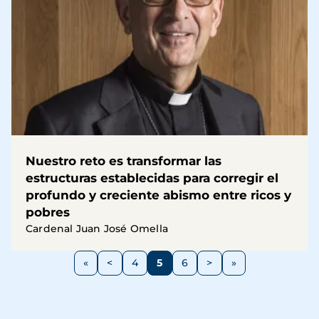
Nuestro reto es transformar las
estructuras establecidas para corregir el
profundo y creciente abismo entre ricos y
pobres
Cardenal Juan José Omella
Paginación
<
4
5
6
>
Página
Página
Página
Página
Siguiente
anterior
página