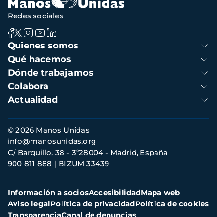
Redes sociales
Navegación
Quienes somos
principal
Qué hacemos
Dónde trabajamos
Colabora
Actualidad
Información
© 2026 Manos Unidas
de
info@manosunidas.org
contacto
C/ Barquillo, 38 - 3º28004 - Madrid, España
900 811 888
BIZUM 33439
Menú
Información a socios
Accesibilidad
Mapa web
secundario
Aviso legal
Política de privacidad
Política de cookies
Transparencia
Canal de denuncias