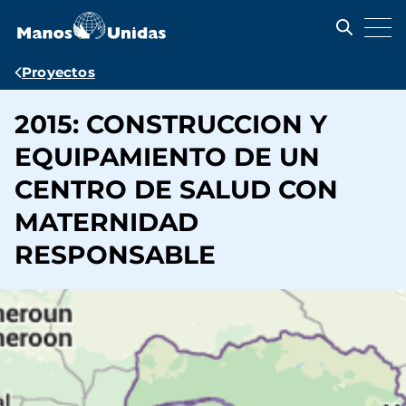
Pasar
al
contenido
principal
Ruta
Proyectos
de
2015: CONSTRUCCION Y
navegación
EQUIPAMIENTO DE UN
CENTRO DE SALUD CON
MATERNIDAD
RESPONSABLE