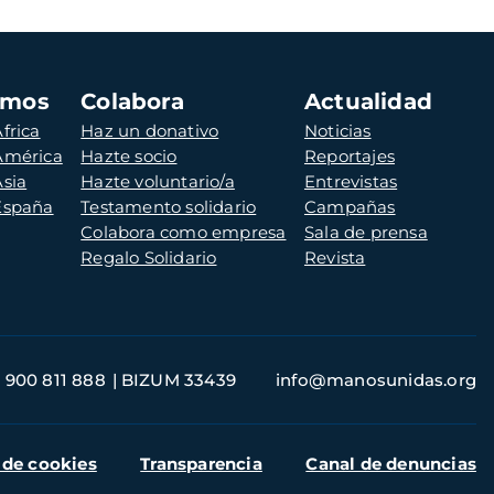
amos
Colabora
Actualidad
frica
Haz un donativo
Noticias
 América
Hazte socio
Reportajes
Asia
Hazte voluntario/a
Entrevistas
 España
Testamento solidario
Campañas
Colabora como empresa
Sala de prensa
Regalo Solidario
Revista
900 811 888
BIZUM 33439
info@manosunidas.org
 de cookies
Transparencia
Canal de denuncias