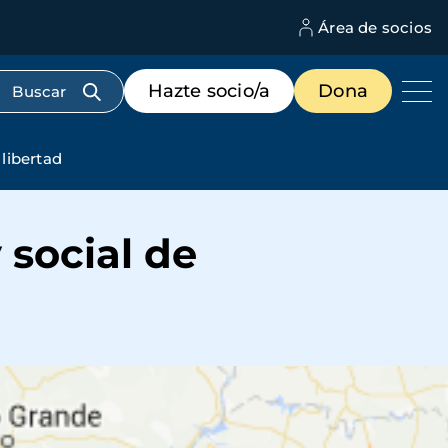
Área de socios
M
d
c
Menú
Hazte socio/a
Dona
d
de
us
destacados
cabecera
 libertad
 social de