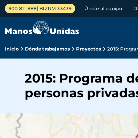
Pasar
Menú
900 811 888
BIZUM 33439
Únete al equipo
D
al
principal
contenido
principal
Ruta
Inicio
Dónde trabajamos
Proyectos
2015: Progra
de
navegación
2015: Programa de
personas privadas