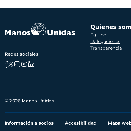
Navegación
Quienes so
principal
Equipo
Delegaciones
Transparencia
Redes sociales
Información
© 2026 Manos Unidas
de
contacto
Menú
Información a socios
Accesibilidad
Mapa we
secundario