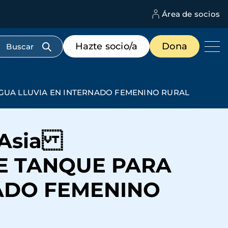
Área de socios
M
d
c
Menú
Hazte socio/a
Dona
d
de
us
destacados
cabecera
A AGUA LLUVIA EN INTERNADO FEMENINO RURAL
e Asia
DE TANQUE PARA
ADO FEMENINO