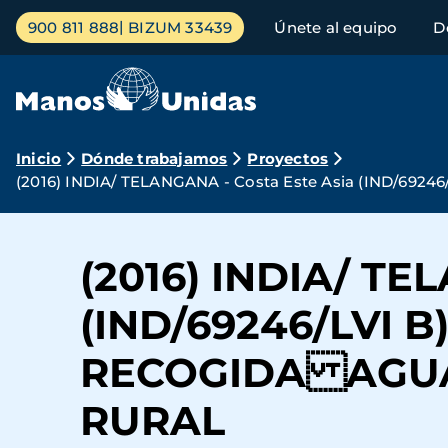
Pasar
Menú
900 811 888
BIZUM 33439
Únete al equipo
D
al
principal
contenido
principal
Ruta
Inicio
Dónde trabajamos
Proyectos
(2016) INDIA/ TELANGANA - Costa Este Asia (IND
de
navegación
(2016) INDIA/ TE
(IND/69246/LVI
RECOGIDA AGUA
RURAL