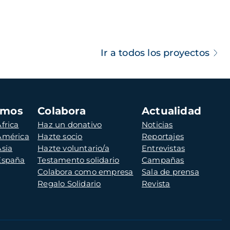
Ir a todos los proyectos
amos
Colabora
Actualidad
frica
Haz un donativo
Noticias
 América
Hazte socio
Reportajes
Asia
Hazte voluntario/a
Entrevistas
 España
Testamento solidario
Campañas
Colabora como empresa
Sala de prensa
Regalo Solidario
Revista