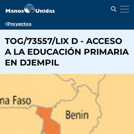
Pasar
al
contenido
principal
Ruta
Proyectos
de
TOG/73557/LIX D - ACCESO
navegación
A LA EDUCACIÓN PRIMARIA
EN DJEMPIL