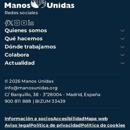
Redes sociales
Navegación
Quienes somos
principal
Qué hacemos
Dónde trabajamos
Colabora
Actualidad
Información
© 2026 Manos Unidas
de
info@manosunidas.org
contacto
C/ Barquillo, 38 - 3º28004 - Madrid, España
900 811 888
BIZUM 33439
Menú
Información a socios
Accesibilidad
Mapa web
secundario
Aviso legal
Política de privacidad
Política de cookies