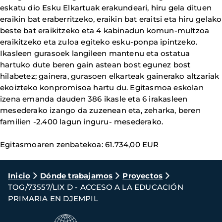
eskatu dio Esku Elkartuak erakundeari, hiru gela dituen
eraikin bat eraberritzeko, eraikin bat eraitsi eta hiru gelako
beste bat eraikitzeko eta 4 kabinadun komun-multzoa
eraikitzeko eta zuloa egiteko esku-ponpa ipintzeko.
Ikasleen gurasoek langileen mantenu eta ostatua
hartuko dute beren gain astean bost egunez bost
hilabetez; gainera, gurasoen elkarteak gainerako altzariak
ekoizteko konpromisoa hartu du. Egitasmoa eskolan
izena emanda dauden 386 ikasle eta 6 irakasleen
mesederako izango da zuzenean eta, zeharka, beren
familien -2.400 lagun inguru- mesederako.
Egitasmoaren zenbatekoa: 61.734,00 EUR
Ruta
Inicio
Dónde trabajamos
Proyectos
TOG/73557/LIX D - ACCESO A LA EDUCACIÓN
de
PRIMARIA EN DJEMPIL
navegación