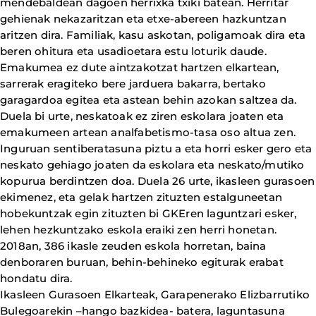
mendebaldean dagoen herrixka txiki batean. Herritar
gehienak nekazaritzan eta etxe-abereen hazkuntzan
aritzen dira. Familiak, kasu askotan, poligamoak dira eta
beren ohitura eta usadioetara estu loturik daude.
Emakumea ez dute aintzakotzat hartzen elkartean,
sarrerak eragiteko bere jarduera bakarra, bertako
garagardoa egitea eta astean behin azokan saltzea da.
Duela bi urte, neskatoak ez ziren eskolara joaten eta
emakumeen artean analfabetismo-tasa oso altua zen.
Inguruan sentiberatasuna piztu a eta horri esker gero eta
neskato gehiago joaten da eskolara eta neskato/mutiko
kopurua berdintzen doa. Duela 26 urte, ikasleen gurasoen
ekimenez, eta gelak hartzen zituzten estalguneetan
hobekuntzak egin zituzten bi GKEren laguntzari esker,
lehen hezkuntzako eskola eraiki zen herri honetan.
2018an, 386 ikasle zeuden eskola horretan, baina
denboraren buruan, behin-behineko egiturak erabat
hondatu dira.
Ikasleen Gurasoen Elkarteak, Garapenerako Elizbarrutiko
Bulegoarekin –hango bazkidea- batera, laguntasuna