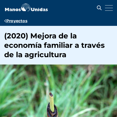
Pasar
al
contenido
principal
Ruta
Proyectos
de
(2020) Mejora de la
navegación
economía familiar a través
de la agricultura