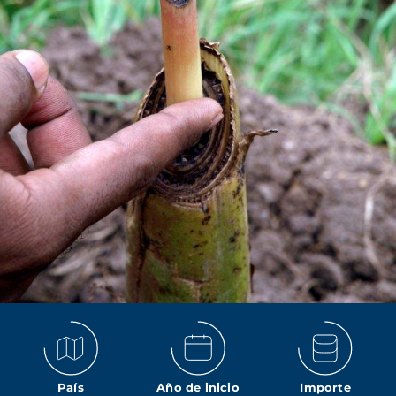
País
Año de inicio
Importe