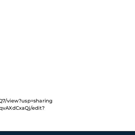
EQ7/view?usp=sharing
xqvAXdCxaQj/edit?