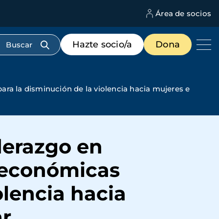
Área de socios
M
d
c
Menú
Hazte socio/a
Dona
d
de
us
destacados
cabecera
ra la disminución de la violencia hacia mujeres e
derazgo en
-económicas
olencia hacia
ar