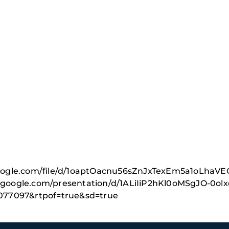
e.google.com/file/d/1oaptOacnu56sZnJxTexEm5a1oLhaV
cs.google.com/presentation/d/1ALiIiP2hKl0oMSgJO-0ol
077097&rtpof=true&sd=true