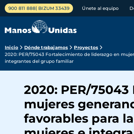
Pasar
Menú
900 811 888
BIZUM 33439
Únete al equipo
D
al
principal
contenido
principal
Ruta
Inicio
Dónde trabajamos
Proyectos
2020: PER/75043 Fortalecimiento de liderazgo en mujer
de
integrantes del grupo familiar
navegación
2020: PER/75043 
mujeres generan
favorables para l
mujeres e integra