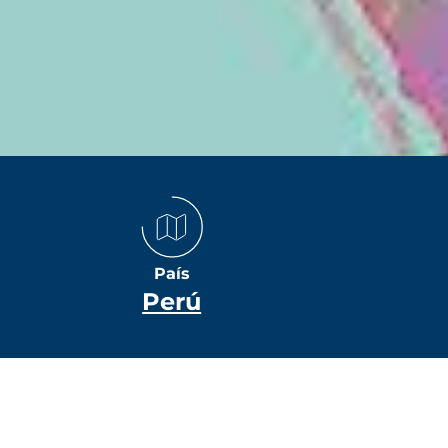
País
Perú