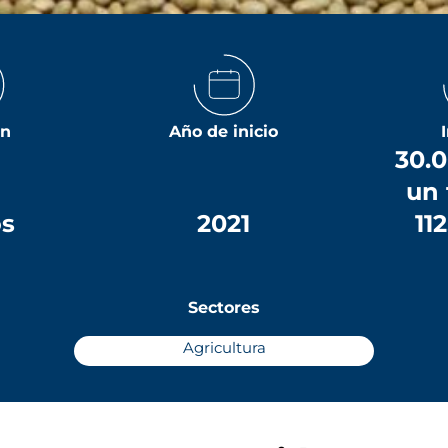
ón
Año de inicio
30.0
un 
os
2021
11
Sectores
Agricultura