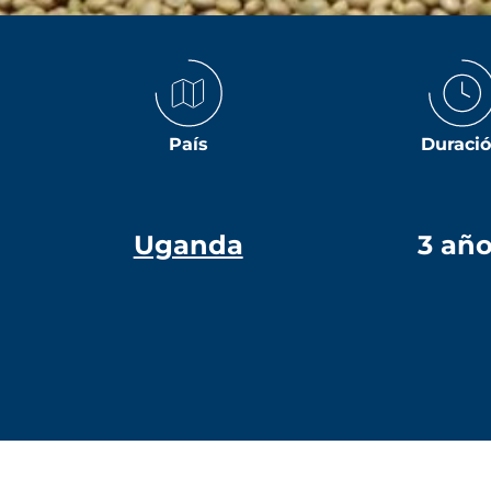
País
Duraci
Uganda
3 añ