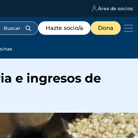
Área de socios
M
d
c
Menú
Hazte socio/a
Dona
d
de
us
destacados
cabecera
esinas
ia e ingresos de