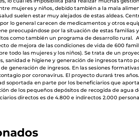
s, lo cual les imposibilita para realizar muchas gestio
tre mujeres y niños, debido también a la mala aliment
e salud suelen estar muy alejados de estas aldeas. Ce
o por lo general carecen de medicamentos y otros equ
iene preocupándose por la situación de estas familias
tos como también un programa de desarrollo rural. A
ecto de mejora de las condiciones de vida de 600 famil
bre todo las mujeres y los niños). Se trata de un proy
s, sanidad e higiene y generación de ingresos tanto po
 de generación de ingresos. En las sesiones formativas
ontagio por coronavirus. El proyecto durará tres años
dad soportada en parte por los beneficiarios que apor
ión de los pequeños depósitos de recogida de agua de ll
arios directos es de 4.800 e indirectos 2.000 person
ionados