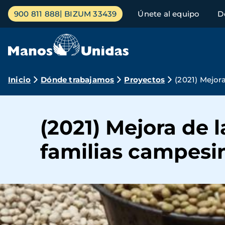
Pasar
Menú
900 811 888
BIZUM 33439
Únete al equipo
D
al
principal
contenido
principal
Ruta
Inicio
Dónde trabajamos
Proyectos
(2021) Mejor
de
navegación
(2021) Mejora de 
familias campesi