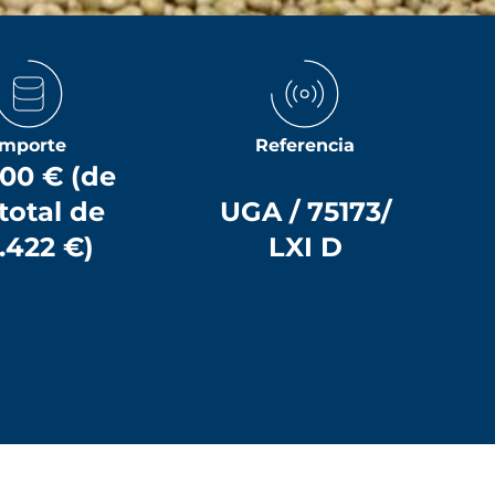
Importe
Referencia
00 € (de
total de
UGA / 75173/
2.422 €)
LXI D