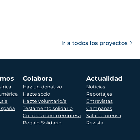
Ir a todos los proyectos
amos
Colabora
Actualidad
frica
Haz un donativo
Noticias
 América
Hazte socio
Reportajes
Asia
Hazte voluntario/a
Entrevistas
 España
Testamento solidario
Campañas
Colabora como empresa
Sala de prensa
Regalo Solidario
Revista