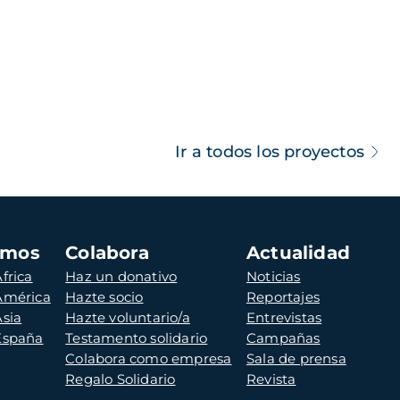
Ir a todos los proyectos
amos
Colabora
Actualidad
frica
Haz un donativo
Noticias
 América
Hazte socio
Reportajes
Asia
Hazte voluntario/a
Entrevistas
 España
Testamento solidario
Campañas
Colabora como empresa
Sala de prensa
Regalo Solidario
Revista