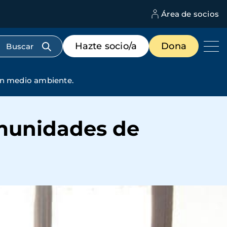
Área de socios
M
d
c
Menú
Hazte socio/a
Dona
d
de
us
destacados
cabecera
en medio ambiente.
omunidades de