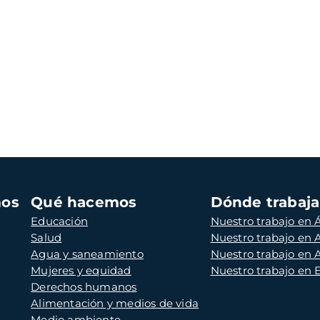
mos
Qué hacemos
Dónde trabaj
Educación
Nuestro trabajo en Á
Salud
Nuestro trabajo en
Agua y saneamiento
Nuestro trabajo en 
Mujeres y equidad
Nuestro trabajo en
Derechos humanos
Alimentación y medios de vida
Medio ambiente