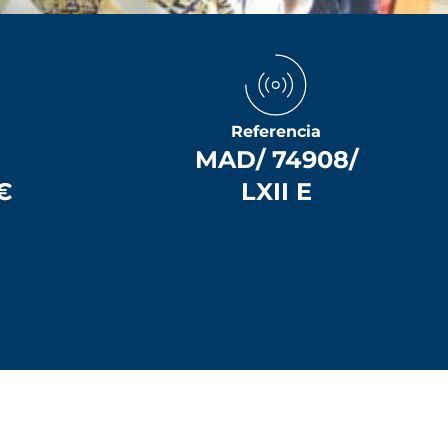
Referencia
MAD/ 74908/
€
LXII E