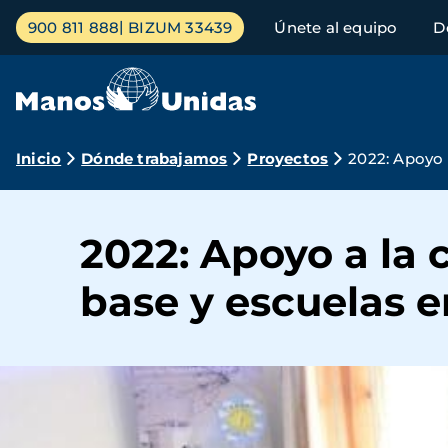
Pasar
Menú
900 811 888
BIZUM 33439
Únete al equipo
D
al
principal
contenido
principal
Ruta
Inicio
Dónde trabajamos
Proyectos
2022: Apoyo 
de
navegación
2022: Apoyo a la
base y escuelas 