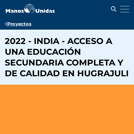
Pasar
al
contenido
principal
Ruta
Proyectos
de
2022 - INDIA - ACCESO A
navegación
UNA EDUCACIÓN
SECUNDARIA COMPLETA Y
DE CALIDAD EN HUGRAJULI