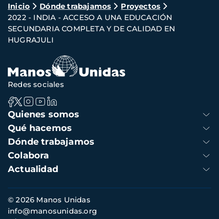
Ruta
Inicio
Dónde trabajamos
Proyectos
2022 - INDIA - ACCESO A UNA EDUCACIÓN
de
SECUNDARIA COMPLETA Y DE CALIDAD EN
navegación
HUGRAJULI
Redes sociales
Navegación
Quienes somos
principal
Qué hacemos
Dónde trabajamos
Colabora
Actualidad
Información
© 2026 Manos Unidas
de
info@manosunidas.org
contacto