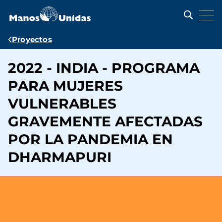
Pasar
al
contenido
principal
Ruta
Proyectos
de
2022 - INDIA - PROGRAMA
navegación
PARA MUJERES
VULNERABLES
GRAVEMENTE AFECTADAS
POR LA PANDEMIA EN
DHARMAPURI