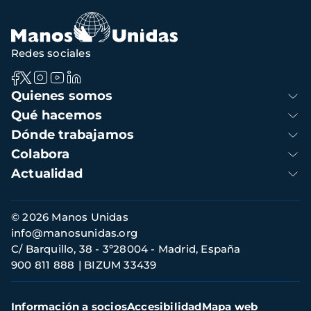
Redes sociales
Navegación
Quienes somos
principal
Qué hacemos
Dónde trabajamos
Colabora
Actualidad
Información
© 2026 Manos Unidas
de
info@manosunidas.org
contacto
C/ Barquillo, 38 - 3º28004 - Madrid, España
900 811 888
BIZUM 33439
Menú
Información a socios
Accesibilidad
Mapa web