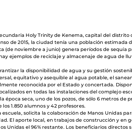
 secundaria Holy Trinity de Kenema, capital del distrit
enso de 2015, la ciudad tenía una población estimada 
ca (de noviembre a junio) genera períodos de sequía p
hay ejemplos de reciclaje y almacenaje de agua de llu
rantizar la disponibilidad de agua y su gestión sosteni
ersal, equitativo y asequible al agua potable, el sanea
galmente reconocida por el Estado y concertada. Dispon
calizados en todas las instalaciones del complejo esco
a época seca, uno de los pozos, de sólo 6 metros de p
e los 1.850 alumnos y 42 profesores.
 escuela, solicita la colaboración de Manos Unidas par
d. El aporte local, en trabajos de construcción y en g
 Unidas el 96% restante. Los beneficiarios directos so