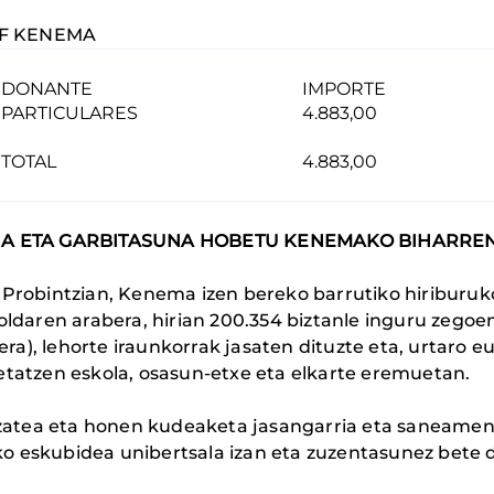
OF KENEMA
DONANTE
IMPORTE
PARTICULARES
4.883,00
TOTAL
4.883,00
UA ETA GARBITASUNA HOBETU KENEMAKO BIHARRE
Probintzian, Kenema izen bereko barrutiko hiriburuko
ldaren arabera, hirian 200.354 biztanle inguru zegoe
era), lehorte iraunkorrak jasaten dituzte eta, urtaro 
 metatzen eskola, osasun-etxe eta elkarte eremuetan.
 izatea eta honen kudeaketa jasangarria eta saneame
 eskubidea unibertsala izan eta zuzentasunez bete 