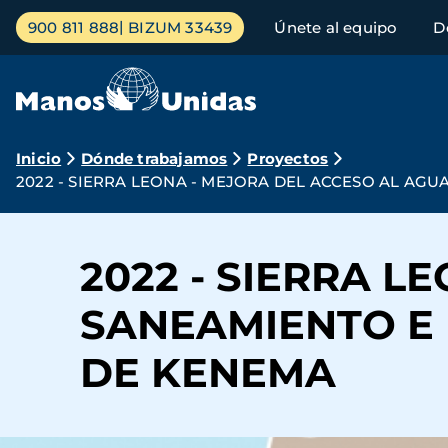
Pasar
Menú
900 811 888
BIZUM 33439
Únete al equipo
D
al
principal
contenido
principal
Ruta
Inicio
Dónde trabajamos
Proyectos
2022 - SIERRA LEONA - MEJORA DEL ACCESO AL AG
de
navegación
2022 - SIERRA L
SANEAMIENTO E 
DE KENEMA