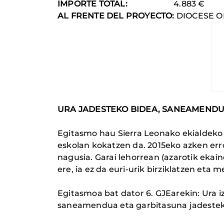
IMPORTE TOTAL:
4.883 €
AL FRENTE DEL PROYECTO:
DIOCESE 
URA JADESTEKO BIDEA, SANEAMEND
Egitasmo hau Sierra Leonako ekialdeko 
eskolan kokatzen da. 2015eko azken erro
nagusia. Garai lehorrean (azarotik ekain
ere, ia ez da euri-urik birziklatzen eta
Egitasmoa bat dator 6. GJEarekin: Ura
saneamendua eta garbitasuna jadesteko