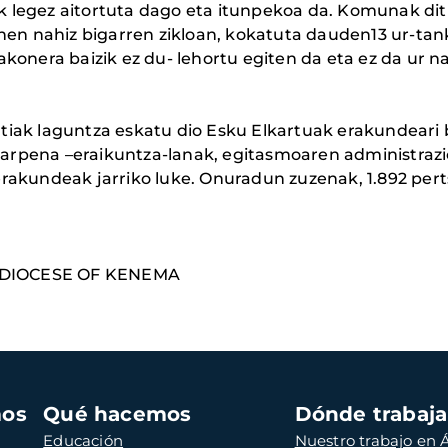
uak legez aitortuta dago eta itunpekoa da. Komunak d
ehen nahiz bigarren zikloan, kokatuta dauden13 ur-tan
onera baizik ez du- lehortu egiten da eta ez da ur nah
iak laguntza eskatu dio Esku Elkartuak erakundeari b
arpena –eraikuntza-lanak, egitasmoaren administra
akundeak jarriko luke. Onuradun zuzenak, 1.892 pertson
DIOCESE OF KENEMA
mos
Qué hacemos
Dónde trabaj
Educación
Nuestro trabajo en Á