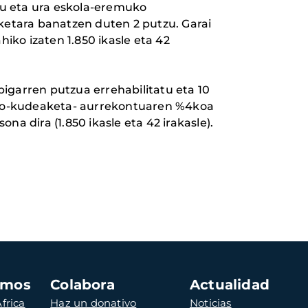
itu eta ura eskola-eremuko
ketara banatzen duten 2 putzu. Garai
iko izaten 1.850 ikasle eta 42
igarren putzua errehabilitatu eta 10
zio-kudeaketa- aurrekontuaren %4koa
a dira (1.850 ikasle eta 42 irakasle).
amos
Colabora
Actualidad
frica
Haz un donativo
Noticias