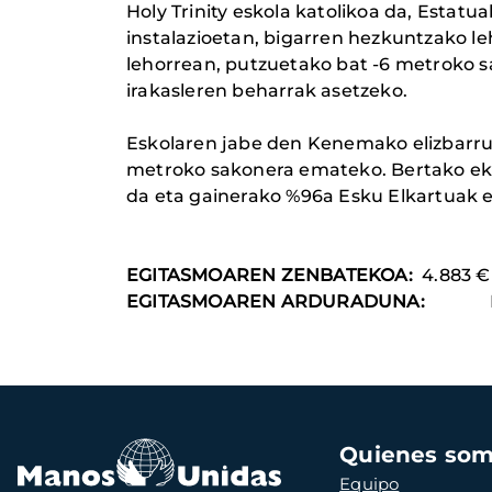
Holy Trinity eskola katolikoa da, Estat
instalazioetan, bigarren hezkuntzako l
lehorrean, putzuetako bat -6 metroko sak
irakasleren beharrak asetzeko.
Eskolaren jabe den Kenemako elizbarrut
metroko sakonera emateko. Bertako ek
da eta gainerako %96a Esku Elkartuak er
EGITASMOAREN ZENBATEKOA:
4.883 €
EGITASMOAREN ARDURADUNA:
Navegación
Quienes so
principal
Equipo