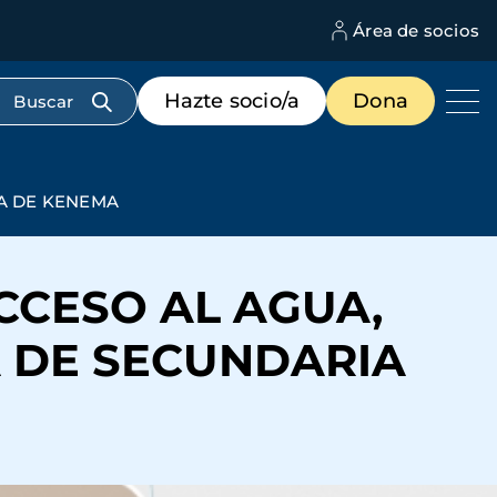
Área de socios
M
d
c
Menú
Hazte socio/a
Dona
d
de
us
destacados
cabecera
IA DE KENEMA
ACCESO AL AGUA,
A DE SECUNDARIA