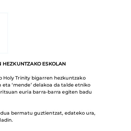
N HEZKUNTZAKO ESKOLAN
 Holy Trinity bigarren hezkuntzako
n eta ‘mende’ delakoa da talde etniko
euritsuan euria barra-barra egiten badu
ndua bermatu guztientzat, edateko ura,
dadin.