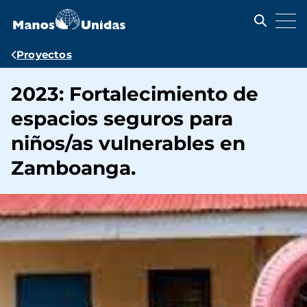
Pasar
al
contenido
principal
Ruta
Proyectos
de
2023: Fortalecimiento de
navegación
espacios seguros para
niños/as vulnerables en
Zamboanga.