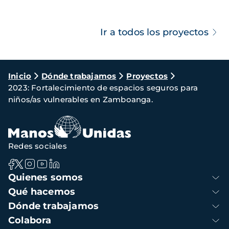
Ir a todos los proyectos
Ruta
Inicio
Dónde trabajamos
Proyectos
2023: Fortalecimiento de espacios seguros para
de
niños/as vulnerables en Zamboanga.
navegación
Redes sociales
Navegación
Quienes somos
principal
Qué hacemos
Dónde trabajamos
Colabora