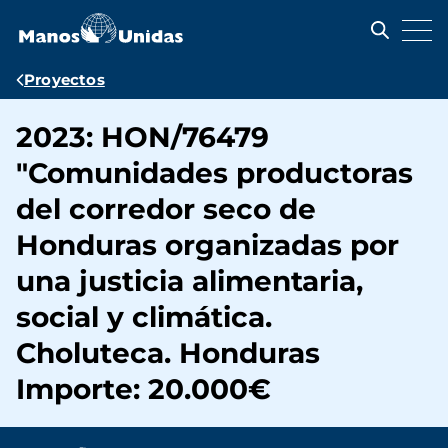
Pasar
al
contenido
principal
Ruta
Proyectos
de
2023: HON/76479
navegación
"Comunidades productoras
del corredor seco de
Honduras organizadas por
una justicia alimentaria,
social y climática.
Choluteca. Honduras
Importe: 20.000€