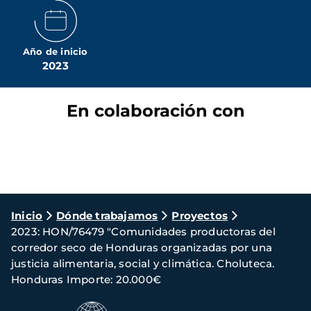
Año de inicio
2023
En colaboración con
Ruta
Inicio
Dónde trabajamos
Proyectos
2023: HON/76479 "Comunidades productoras del
de
corredor seco de Honduras organizadas por una
navegación
justicia alimentaria, social y climática. Choluteca.
Honduras Importe: 20.000€