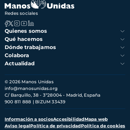
Redes sociales
Navegación
Quienes somos
principal
Qué hacemos
Dónde trabajamos
Colabora
Actualidad
Información
© 2026 Manos Unidas
de
info@manosunidas.org
contacto
C/ Barquillo, 38 - 3º28004 - Madrid, España
900 811 888
BIZUM 33439
Menú
Información a socios
Accesibilidad
Mapa web
secundario
Aviso legal
Política de privacidad
Política de cookies