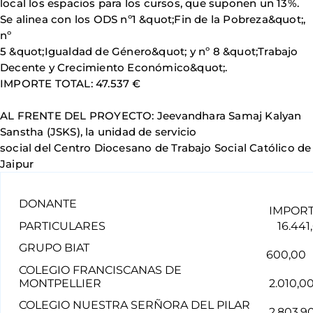
local los espacios para los cursos, que suponen un 13%.
Se alinea con los ODS nº1 &quot;Fin de la Pobreza&quot;,
nº
5 &quot;Igualdad de Género&quot; y nº 8 &quot;Trabajo
Decente y Crecimiento Económico&quot;.
IMPORTE TOTAL: 47.537 €
AL FRENTE DEL PROYECTO: Jeevandhara Samaj Kalyan
Sanstha (JSKS), la unidad de servicio
social del Centro Diocesano de Trabajo Social Católico de
Jaipur
DONANTE
IMPOR
PARTICULARES
16.441
GRUPO BIAT
600,00
COLEGIO FRANCISCANAS DE
MONTPELLIER
2.010,0
COLEGIO NUESTRA SERÑORA DEL PILAR
2.803,9