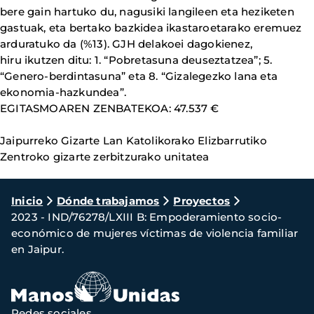
bere gain hartuko du, nagusiki langileen eta heziketen
gastuak, eta bertako bazkidea ikastaroetarako eremuez
arduratuko da (%13). GJH delakoei dagokienez,
hiru ikutzen ditu: 1. “Pobretasuna deuseztatzea”; 5.
“Genero-berdintasuna” eta 8. “Gizalegezko lana eta
ekonomia-hazkundea”.
EGITASMOAREN ZENBATEKOA: 47.537 €
Jaipurreko Gizarte Lan Katolikorako Elizbarrutiko
Zentroko gizarte zerbitzurako unitatea
Ruta
Inicio
Dónde trabajamos
Proyectos
2023 - IND/76278/LXIII B: Empoderamiento socio-
de
económico de mujeres víctimas de violencia familiar
navegación
en Jaipur.
Redes sociales