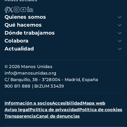
Navegación
Quienes somos
principal
Qué hacemos
Dónde trabajamos
Colabora
Actualidad
Información
© 2026 Manos Unidas
de
info@manosunidas.org
contacto
C/ Barquillo, 38 - 3º28004 - Madrid, España
900 811 888
BIZUM 33439
Menú
Información a socios
Accesibilidad
Mapa web
secundario
Aviso legal
Política de privacidad
Política de cookies
Transparencia
Canal de denuncias