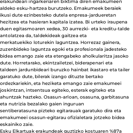
erakundeari ingarkeriaren biktima diren emakumeen
aldeko esku-hartzea burutzeko. Emakumeek beraiek
ikusi dute ezinbesteko dutela enpresa-jardueretan
hezitzea eta hasieran kapitala izatea. Bi urteko iraupena
duen egitasmoaren xedea, 30 aurrezki- eta kreditu-talde
antolatzea da, taldekideak gaitzea eta
merkatuekiko loturekin laguntzea. Horrezaz gainera,
zuzenbideko laguntza egoki eta profesionala jadesteko
bidea emango zaie eta etengabeko aholkularitza jasoko
dute. Horretarako, ekintzailetzei, biderapenari eta
taldeen jardunbideari buruzko hainbat ikastaro eta tailer
garatuko dute, bilerak izango dituzte bertako
ordezkariekin, eta heziketa emango zaie emakumeei
joskintzan, intsentsua egiteko, esterak egiteko eta
ahuntzak hazteko. Osasun-arloan, osasuna, garbitasuna
eta nutrizia bezalako gaien inguruan
sentiberatasuna pizteko egitarauak garatuko dira eta
emakumeei osasun-egitarau ofizialetara jotzeko bidea
eskainiko zaie.
Esku Elkartuak erakundeak guztizko kostuaren %87a