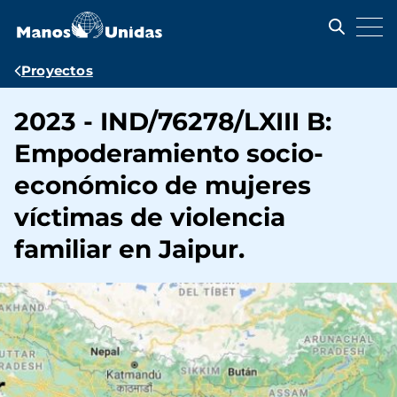
Pasar
al
contenido
principal
Ruta
Proyectos
de
2023 - IND/76278/LXIII B:
navegación
Empoderamiento socio-
económico de mujeres
víctimas de violencia
familiar en Jaipur.