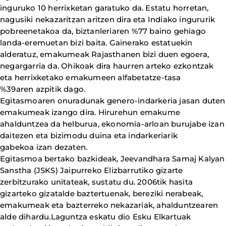
inguruko 10 herrixketan garatuko da. Estatu horretan,
nagusiki nekazaritzan aritzen dira eta Indiako ingururik
pobreenetakoa da, biztanleriaren %77 baino gehiago
landa-eremuetan bizi baita. Gainerako estatuekin
alderatuz, emakumeak Rajasthanen bizi duen egoera,
negargarria da. Ohikoak dira haurren arteko ezkontzak
eta herrixketako emakumeen alfabetatze-tasa
%39aren azpitik dago.
Egitasmoaren onuradunak genero-indarkeria jasan duten
emakumeak izango dira. Hirurehun emakume
ahalduntzea da helburua, ekonomia-arloan burujabe izan
daitezen eta bizimodu duina eta indarkeriarik
gabekoa izan dezaten.
Egitasmoa bertako bazkideak, Jeevandhara Samaj Kalyan
Sanstha (JSKS) Jaipurreko Elizbarrutiko gizarte
zerbitzurako unitateak, sustatu du. 2006tik hasita
gizarteko gizatalde baztertuenak, bereziki nerabeak,
emakumeak eta bazterreko nekazariak, ahalduntzearen
alde dihardu.Laguntza eskatu dio Esku Elkartuak