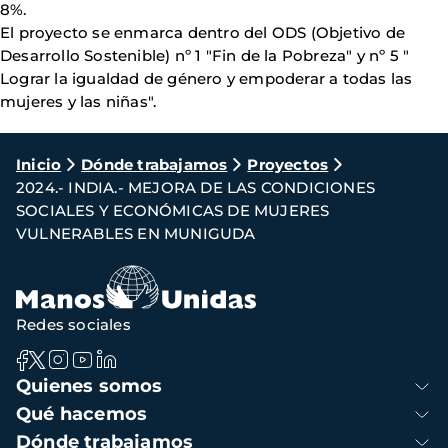
8%.
El proyecto se enmarca dentro del ODS (Objetivo de
Desarrollo Sostenible) nº 1 "Fin de la Pobreza" y nº 5 "
Lograr la igualdad de género y empoderar a todas las
mujeres y las niñas".
Ruta
Inicio
Dónde trabajamos
Proyectos
2024.- INDIA.- MEJORA DE LAS CONDICIONES
de
SOCIALES Y ECONÓMICAS DE MUJERES
navegación
VULNERABLES EN MUNIGUDA
Redes sociales
Navegación
Quienes somos
principal
Qué hacemos
Dónde trabajamos