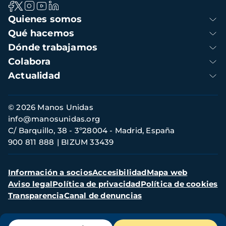
Navegación
Quienes somos
principal
Qué hacemos
Dónde trabajamos
Colabora
Actualidad
Información
© 2026 Manos Unidas
de
info@manosunidas.org
contacto
C/ Barquillo, 38 - 3º28004 - Madrid, España
900 811 888
BIZUM 33439
Menú
Información a socios
Accesibilidad
Mapa web
secundario
Aviso legal
Política de privacidad
Política de cookies
Transparencia
Canal de denuncias
Menú