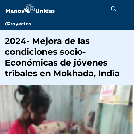
Pasar
al
contenido
principal
Ruta
Proyectos
de
2024- Mejora de las
navegación
condiciones socio-
Económicas de jóvenes
tribales en Mokhada, India