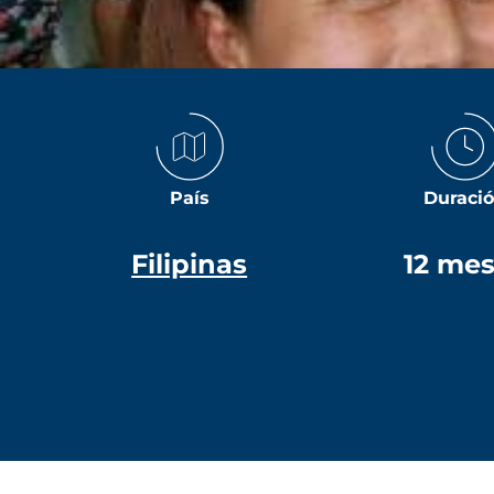
País
Duraci
Filipinas
12 me