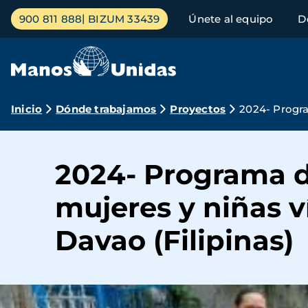
Pasar
Menú
900 811 888
BIZUM 33439
Únete al equipo
D
al
principal
contenido
principal
Ruta
Inicio
Dónde trabajamos
Proyectos
2024- Progra
de
navegación
2024- Programa 
mujeres y niñas v
Davao (Filipinas)