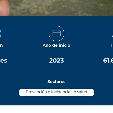
ón
Año de inicio
ses
2023
61.
Sectores
Prevención e incidencia en salud