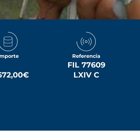
Importe
Referencia
FIL 77609
672,00€
LXIV C