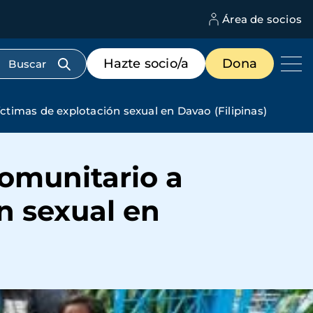
Área de socios
M
d
c
Menú
Hazte socio/a
Dona
d
de
us
destacados
cabecera
imas de explotación sexual en Davao (Filipinas)
omunitario a
n sexual en