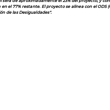
l será de aproximadamente el 23% del proyecto, y cons
n el 77% restante. El proyecto se alinea con el ODS (O
ión de las Desigualdades".