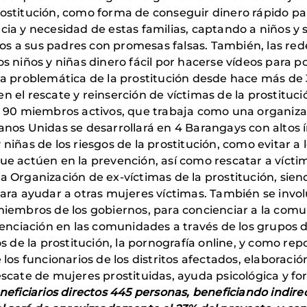
ostitución, como forma de conseguir dinero rápido pa
ia y necesidad de estas familias, captando a niños y s
 a sus padres con promesas falsas. También, las red
 los niños y niñas dinero fácil por hacerse vídeos para p
do la problemática de la prostitución desde hace más de
 el rescate y reinserción de víctimas de la prostituci
de 90 miembros activos, que trabaja como una organiz
nos Unidas se desarrollará en 4 Barangays con altos ín
y niñas de los riesgos de la prostitución, como evitar a l
 que actúen en la prevención, así como rescatar a vícti
a Organización de ex-víctimas de la prostitución, sie
para ayudar a otras mujeres víctimas. También se invo
miembros de los gobiernos, para concienciar a la comu
ienciación en las comunidades a través de los grupos d
s de la prostitución, la pornografía online, y como re
los funcionarios de los distritos afectados, elaboració
scate de mujeres prostituidas, ayuda psicológica y fo
neficiarios directos 445 personas, beneficiando indir