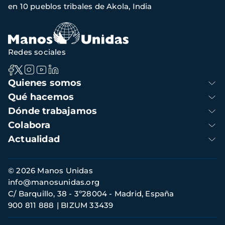
en 10 pueblos tribales de Akola, India
navegación
Redes sociales
Navegación
Quienes somos
principal
Qué hacemos
Dónde trabajamos
Colabora
Actualidad
Información
© 2026 Manos Unidas
de
info@manosunidas.org
contacto
C/ Barquillo, 38 - 3º28004 - Madrid, España
900 811 888
BIZUM 33439