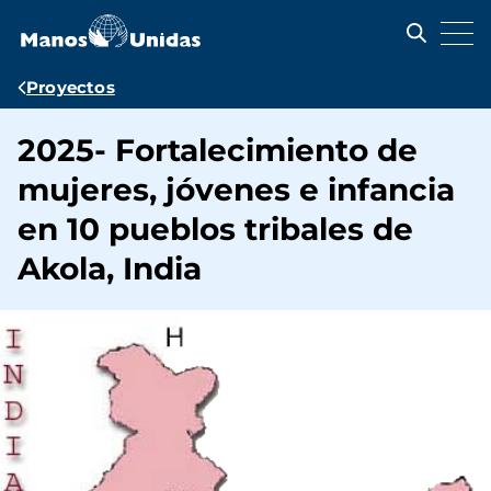
Pasar
al
contenido
principal
Ruta
Proyectos
de
2025- Fortalecimiento de
navegación
mujeres, jóvenes e infancia
en 10 pueblos tribales de
Akola, India