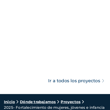
Ir a todos los proyectos
Ruta
Inicio
Dónde trabajamos
Proyectos
2025- Fortalecimiento de mujeres, jóvenes e infancia
de