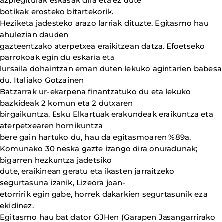
azpiegiturak eskasak dira eta ez dute
botikak erosteko bitartekorik.
Heziketa jadesteko arazo larriak dituzte. Egitasmo hau
ahulezian dauden
gazteentzako aterpetxea eraikitzean datza. Efoetseko
parrokoak egin du eskaria eta
lursaila dohaintzan eman duten lekuko agintarien babesa
du. Italiako Gotzainen
Batzarrak ur-ekarpena finantzatuko du eta lekuko
bazkideak 2 komun eta 2 dutxaren
birgaikuntza. Esku Elkartuak erakundeak eraikuntza eta
aterpetxearen hornikuntza
bere gain hartuko du, hau da egitasmoaren %89a.
Komunako 30 neska gazte izango dira onuradunak;
bigarren hezkuntza jadetsiko
dute, eraikinean geratu eta ikasten jarraitzeko
segurtasuna izanik, Lizeora joan-
etorririk egin gabe, horrek dakarkien segurtasunik eza
ekidinez.
Egitasmo hau bat dator GJHen (Garapen Jasangarrirako