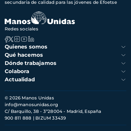
secundaria de calidad para las jóvenes de Efoetse
navegación
Redes sociales
Navegación
Quienes somos
principal
Qué hacemos
Dónde trabajamos
Colabora
Actualidad
Información
© 2026 Manos Unidas
de
info@manosunidas.org
contacto
C/ Barquillo, 38 - 3º28004 - Madrid, España
900 811 888
BIZUM 33439