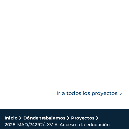
Ir a todos los proyectos
Ruta
Inicio
Dónde trabajamos
Proyectos
2025-MAD/74292/LXV A: Acceso a la educación
de