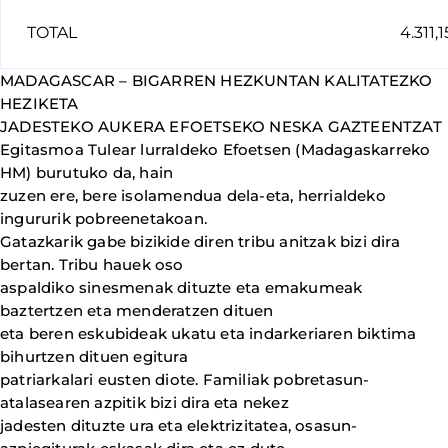
TOTAL
4.311,1
MADAGASCAR – BIGARREN HEZKUNTAN KALITATEZKO
HEZIKETA
JADESTEKO AUKERA EFOETSEKO NESKA GAZTEENTZAT
Egitasmoa Tulear lurraldeko Efoetsen (Madagaskarreko
HM) burutuko da, hain
zuzen ere, bere isolamendua dela-eta, herrialdeko
ingururik pobreenetakoan.
Gatazkarik gabe bizikide diren tribu anitzak bizi dira
bertan. Tribu hauek oso
aspaldiko sinesmenak dituzte eta emakumeak
baztertzen eta menderatzen dituen
eta beren eskubideak ukatu eta indarkeriaren biktima
bihurtzen dituen egitura
patriarkalari eusten diote. Familiak pobretasun-
atalasearen azpitik bizi dira eta nekez
jadesten dituzte ura eta elektrizitatea, osasun-