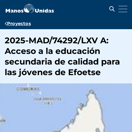
Pasar
al
contenido
principal
Ruta
Proyectos
de
2025-MAD/74292/LXV A:
navegación
Acceso a la educación
secundaria de calidad para
las jóvenes de Efoetse