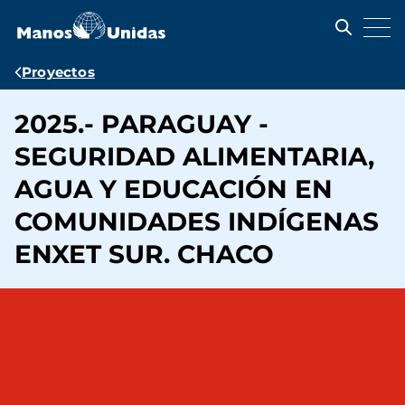
Pasar
al
contenido
principal
Ruta
Proyectos
de
2025.- PARAGUAY -
navegación
SEGURIDAD ALIMENTARIA,
AGUA Y EDUCACIÓN EN
COMUNIDADES INDÍGENAS
ENXET SUR. CHACO