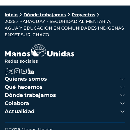
Ruta
Inicio
Dónde trabajamos
Proyectos
2025.- PARAGUAY - SEGURIDAD ALIMENTARIA,
de
AGUA Y EDUCACIÓN EN COMUNIDADES INDÍGENAS
navegación
ENXET SUR. CHACO
Redes sociales
Navegación
Quienes somos
principal
Qué hacemos
Dónde trabajamos
Colabora
Actualidad
Información
© 2026 Manos Unidas