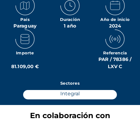
País
Duración
Año de inicio
Paraguay
1 año
2024
Importe
Referencia
PAR / 78386 /
81.109,00 €
LXV C
Sectores
Integral
En colaboración con