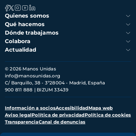
Navegación
Quienes somos
principal
Qué hacemos
Dónde trabajamos
Colabora
Actualidad
Información
© 2026 Manos Unidas
de
info@manosunidas.org
contacto
C/ Barquillo, 38 - 3º28004 - Madrid, España
900 811 888
BIZUM 33439
Menú
Información a socios
Accesibilidad
Mapa web
secundario
Aviso legal
Política de privacidad
Política de cookies
Transparencia
Canal de denuncias