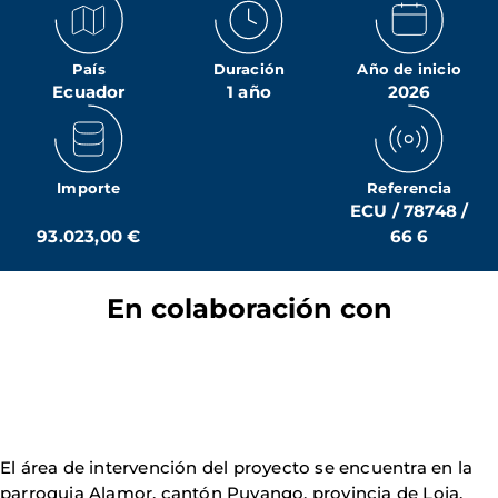
País
Duración
Año de inicio
Ecuador
1 año
2026
Importe
Referencia
ECU / 78748 /
93.023,00 €
66 6
En colaboración con
El área de intervención del proyecto se encuentra en la
parroquia Alamor, cantón Puyango, provincia de Loja.