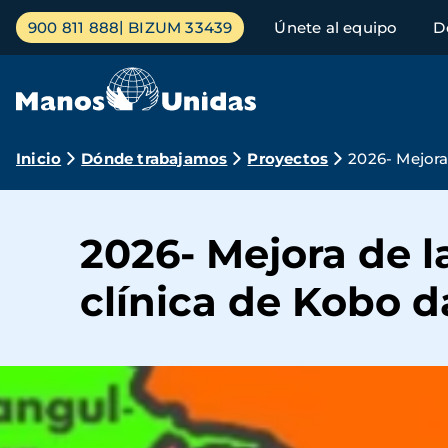
Pasar
Menú
900 811 888
BIZUM 33439
Únete al equipo
D
al
principal
contenido
principal
Ruta
Inicio
Dónde trabajamos
Proyectos
2026- Mejora 
de
navegación
2026- Mejora de l
clínica de Kobo d