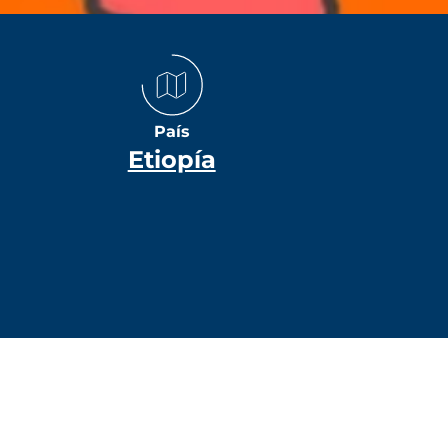
País
Etiopía