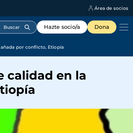
Área de socios
M
d
c
Menú
Hazte socio/a
Dona
d
de
us
destacados
cabecera
dañada por conflicto, Etiopía
e calidad en la
tiopía