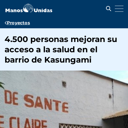
Pasar
al
contenido
principal
Ruta
Proyectos
de
4.500 personas mejoran su
navegación
acceso a la salud en el
barrio de Kasungami