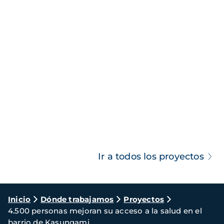
Ir a todos los proyectos
Ruta
Inicio
Dónde trabajamos
Proyectos
4.500 personas mejoran su acceso a la salud en el
de
barrio de Kasungami