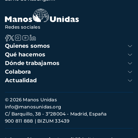
navegación
Redes sociales
Navegación
Quienes somos
principal
Qué hacemos
Dónde trabajamos
Colabora
Actualidad
Información
© 2026 Manos Unidas
de
info@manosunidas.org
contacto
C/ Barquillo, 38 - 3º28004 - Madrid, España
900 811 888
BIZUM 33439