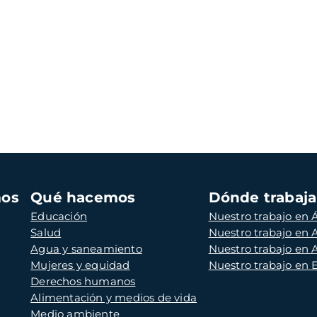
mos
Qué hacemos
Dónde trabaj
Educación
Nuestro trabajo en Á
Salud
Nuestro trabajo en
Agua y saneamiento
Nuestro trabajo en 
Mujeres y equidad
Nuestro trabajo en
Derechos humanos
Alimentación y medios de vida
Medio ambiente