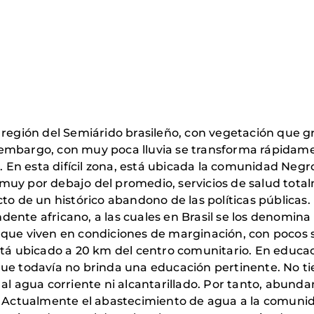
 región del Semiárido brasileño, con vegetación que 
 embargo, con muy poca lluvia se transforma rápidam
n esta difícil zona, está ubicada la comunidad Negros
muy por debajo del promedio, servicios de salud tot
cto de un histórico abandono de las políticas pública
dente africano, a las cuales en Brasil se los denomi
que viven en condiciones de marginación, con pocos se
está ubicado a 20 km del centro comunitario. En educa
que todavía no brinda una educación pertinente. No t
 al agua corriente ni alcantarillado. Por tanto, abund
e. Actualmente el abastecimiento de agua a la comuni