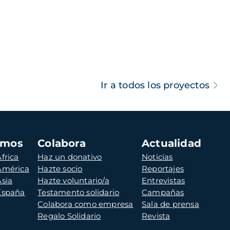
Ir a todos los proyectos
amos
Colabora
Actualidad
frica
Haz un donativo
Noticias
 América
Hazte socio
Reportajes
Asia
Hazte voluntario/a
Entrevistas
 España
Testamento solidario
Campañas
Colabora como empresa
Sala de prensa
Regalo Solidario
Revista