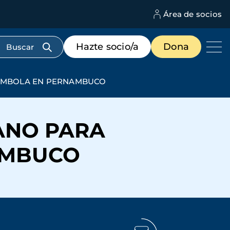
Área de socios
M
d
c
Menú
Hazte socio/a
Dona
d
de
us
destacados
cabecera
OMBOLA EN PERNAMBUCO
ANO PARA
AMBUCO