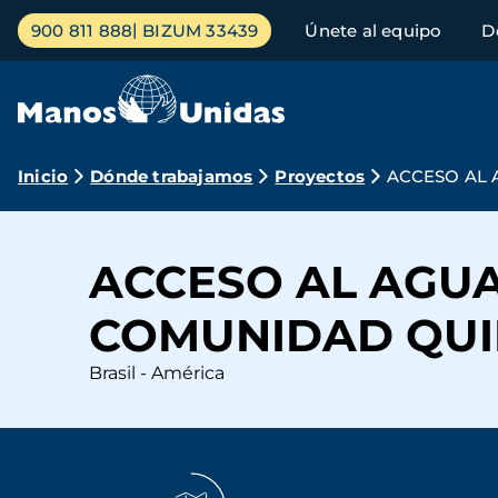
Pasar
Menú
900 811 888
BIZUM 33439
Únete al equipo
D
al
principal
contenido
principal
Ruta
Inicio
Dónde trabajamos
Proyectos
ACCESO AL
de
navegación
ACCESO AL AGU
COMUNIDAD QU
Brasil - América