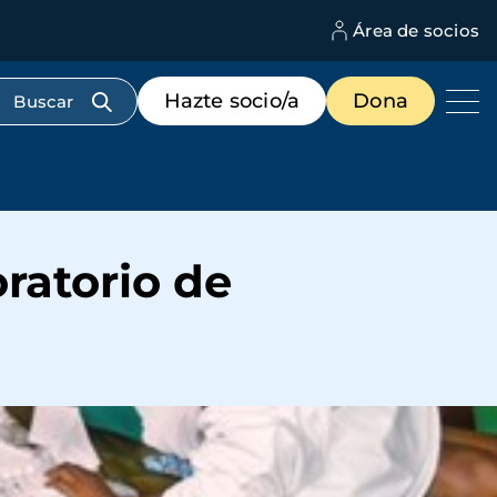
Área de socios
M
d
c
Menú
Hazte socio/a
Dona
d
de
us
destacados
cabecera
ratorio de