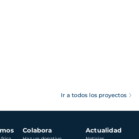
Ir a todos los proyectos
amos
Colabora
Actualidad
frica
Haz un donativo
Noticias