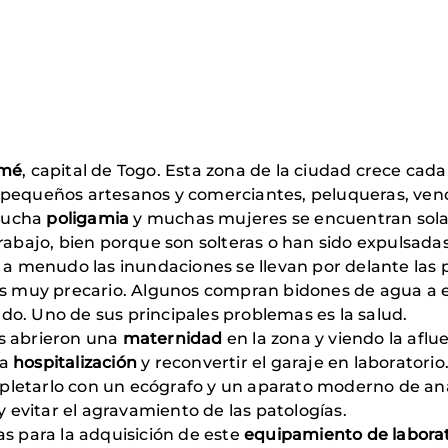
mé
, capital de Togo. Esta zona de la ciudad crece cada
 pequeños artesanos y comerciantes, peluqueras, vend
 mucha
poligamia
y muchas mujeres se encuentran solas
trabajo, bien porque son solteras o han sido expulsada
y a menudo las inundaciones se llevan por delante las
 es muy precario. Algunos compran bidones de agua a
o. Uno de sus principales problemas es la salud.
s abrieron una
maternidad
en la zona y viendo la aflu
 a
hospitalización
y reconvertir el garaje en laborator
letarlo con un ecógrafo y un aparato moderno de análi
y evitar el agravamiento de las patologías.
as para la adquisición de este
equipamiento de labora