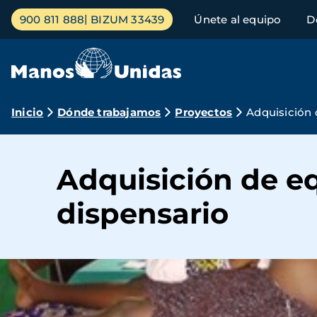
Pasar
Menú
900 811 888
BIZUM 33439
Únete al equipo
D
al
principal
contenido
principal
Ruta
Inicio
Dónde trabajamos
Proyectos
Adquisición 
de
navegación
Adquisición de e
dispensario