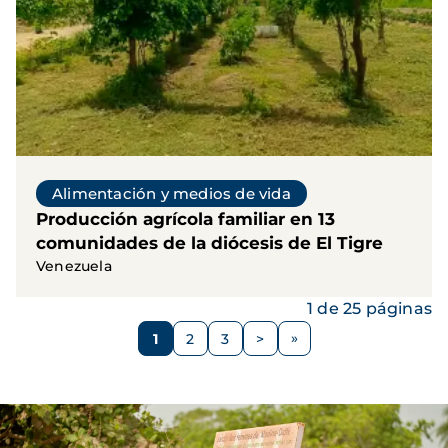
Alimentación y medios de vida
Producción agrícola familiar en 13
comunidades de la diócesis de El Tigre
Venezuela
1 de 25 páginas
Paginación
1
2
3
>
Página
Página
Página
Siguiente
página