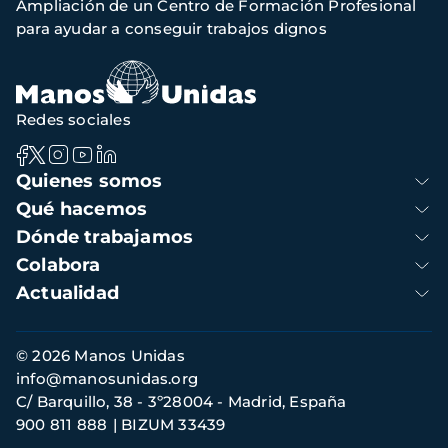
Ampliación de un Centro de Formación Profesional
de
para ayudar a conseguir trabajos dignos
navegación
Redes sociales
Navegación
Quienes somos
principal
Qué hacemos
Dónde trabajamos
Colabora
Actualidad
Información
© 2026 Manos Unidas
de
info@manosunidas.org
contacto
C/ Barquillo, 38 - 3º28004 - Madrid, España
900 811 888
BIZUM 33439