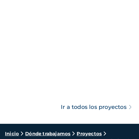
Ir a todos los proyectos
Ruta
Inicio
Dónde trabajamos
Proyectos