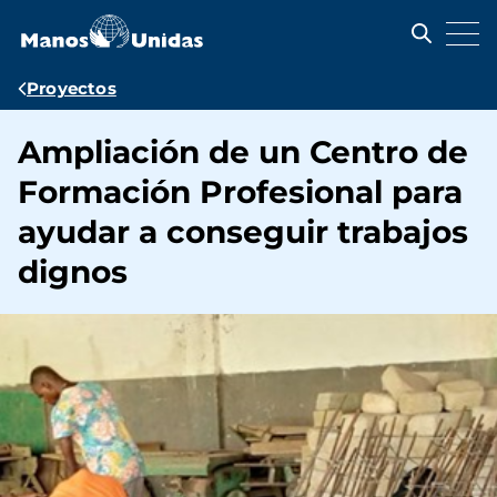
Pasar
al
contenido
principal
Ruta
Proyectos
de
Ampliación de un Centro de
navegación
Formación Profesional para
ayudar a conseguir trabajos
dignos