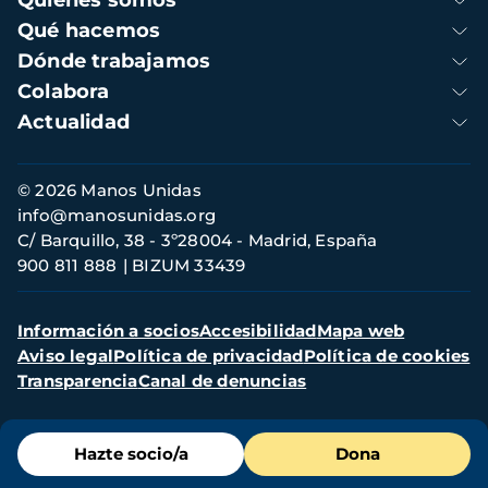
Quienes somos
principal
Qué hacemos
Dónde trabajamos
Colabora
Actualidad
Información
© 2026 Manos Unidas
de
info@manosunidas.org
contacto
C/ Barquillo, 38 - 3º28004 - Madrid, España
900 811 888
BIZUM 33439
Menú
Información a socios
Accesibilidad
Mapa web
secundario
Aviso legal
Política de privacidad
Política de cookies
Transparencia
Canal de denuncias
Menú
Hazte socio/a
Dona
de
destacados