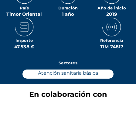
País
Duración
Año de inicio
Timor Oriental
1 año
2019
Importe
Referencia
47.538 €
TIM 74817
Sectores
Atención sanitaria básica
En colaboración con