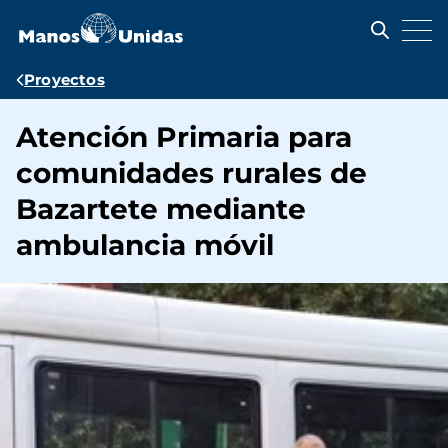
Pasar
al
contenido
principal
Ruta
Proyectos
de
Atención Primaria para
navegación
comunidades rurales de
Bazartete mediante
ambulancia móvil