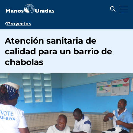
Pasar
al
contenido
principal
Ruta
Proyectos
de
Atención sanitaria de
navegación
calidad para un barrio de
chabolas