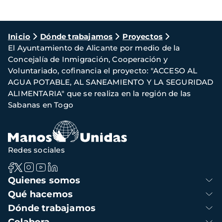
Ruta
Inicio
Dónde trabajamos
Proyectos
El Ayuntamiento de Alicante por medio de la
de
Concejalía de Inmigración, Cooperación y
navegación
Voluntariado, cofinancia el proyecto: "ACCESO AL
AGUA POTABLE, AL SANEAMIENTO Y LA SEGURIDAD
ALIMENTARIA" que se realiza en la región de las
Sabanas en Togo
Redes sociales
Navegación
Quienes somos
principal
Qué hacemos
Dónde trabajamos
Colabora