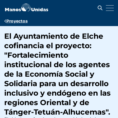
Pasar
al
contenido
principal
Ruta
Proyectos
de
El Ayuntamiento de Elche
navegación
cofinancia el proyecto:
"Fortalecimiento
institucional de los agentes
de la Economía Social y
Solidaria para un desarrollo
inclusivo y endógeno en las
regiones Oriental y de
Tánger-Tetuán-Alhucemas".