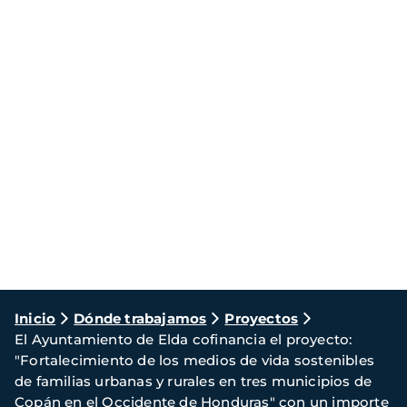
Ruta
Inicio
Dónde trabajamos
Proyectos
El Ayuntamiento de Elda cofinancia el proyecto:
de
"Fortalecimiento de los medios de vida sostenibles
navegación
de familias urbanas y rurales en tres municipios de
Copán en el Occidente de Honduras" con un importe