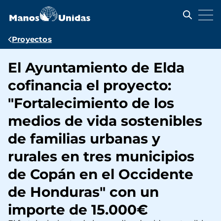
Pasar
al
contenido
principal
Ruta
Proyectos
de
El Ayuntamiento de Elda
navegación
cofinancia el proyecto:
"Fortalecimiento de los
medios de vida sostenibles
de familias urbanas y
rurales en tres municipios
de Copán en el Occidente
de Honduras" con un
importe de 15.000€