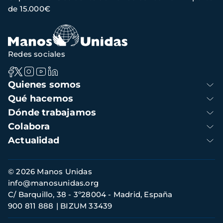
de 15.000€
Redes sociales
Navegación
Quienes somos
principal
Qué hacemos
Dónde trabajamos
Colabora
Actualidad
Información
© 2026 Manos Unidas
de
info@manosunidas.org
contacto
C/ Barquillo, 38 - 3º28004 - Madrid, España
900 811 888
BIZUM 33439