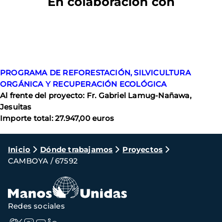
En colaboración con
PROGRAMA DE REFORESTACIÓN, SILVICULTURA
ORGÁNICA Y RECUPERACIÓN ECOLÓGICA
Al frente del proyecto: Fr. Gabriel Lamug-Nañawa,
Jesuitas
Importe total: 27.947,00 euros
Ruta
Inicio
Dónde trabajamos
Proyectos
CAMBOYA / 67592
de
navegación
Redes sociales