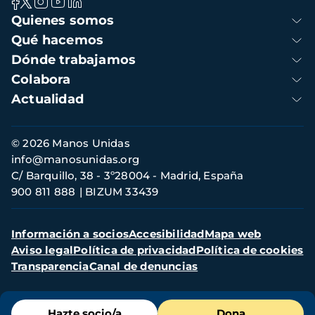
Navegación
Quienes somos
principal
Qué hacemos
Dónde trabajamos
Colabora
Actualidad
Información
© 2026 Manos Unidas
de
info@manosunidas.org
contacto
C/ Barquillo, 38 - 3º28004 - Madrid, España
900 811 888
BIZUM 33439
Menú
Información a socios
Accesibilidad
Mapa web
secundario
Aviso legal
Política de privacidad
Política de cookies
Transparencia
Canal de denuncias
Menú
Hazte socio/a
Dona