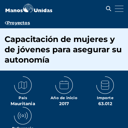
Pasar
al
contenido
principal
Ruta
Proyectos
de
Capacitación de mujeres y
navegación
de jóvenes para asegurar su
autonomía
País
Año de inicio
Importe
Mauritania
2017
63.012