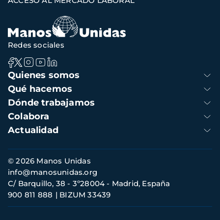
ACCESO AL MERCADO LABORAL
navegación
Redes sociales
Navegación
Quienes somos
principal
Qué hacemos
Dónde trabajamos
Colabora
Actualidad
Información
© 2026 Manos Unidas
de
info@manosunidas.org
contacto
C/ Barquillo, 38 - 3º28004 - Madrid, España
900 811 888
BIZUM 33439