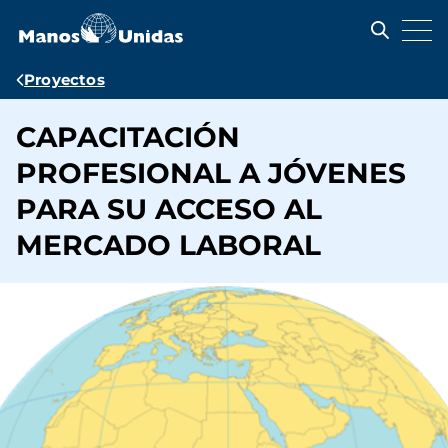
Pasar
al
contenido
principal
Ruta
Proyectos
de
CAPACITACIÓN
navegación
PROFESIONAL A JÓVENES
PARA SU ACCESO AL
MERCADO LABORAL