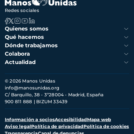
Redes sociales
Navegación
Quienes somos
principal
Qué hacemos
Dónde trabajamos
Colabora
Actualidad
Información
© 2026 Manos Unidas
de
info@manosunidas.org
contacto
C/ Barquillo, 38 - 3º28004 - Madrid, España
900 811 888
BIZUM 33439
Menú
Información a socios
Accesibilidad
Mapa web
secundario
Aviso legal
Política de privacidad
Política de cookies
Transparencia
Canal de denuncias