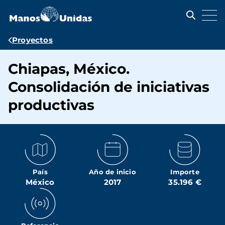
Pasar
al
contenido
principal
Ruta
Proyectos
de
Chiapas, México.
navegación
Consolidación de iniciativas
productivas
País
Año de inicio
Importe
México
2017
35.196 €