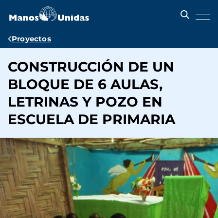
Pasar
al
contenido
principal
Ruta
Proyectos
de
CONSTRUCCIÓN DE UN
navegación
BLOQUE DE 6 AULAS,
LETRINAS Y POZO EN
ESCUELA DE PRIMARIA