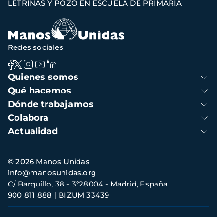
LETRINAS Y POZO EN ESCUELA DE PRIMARIA
navegación
Redes sociales
Navegación
Quienes somos
principal
Qué hacemos
Dónde trabajamos
Colabora
Actualidad
Información
© 2026 Manos Unidas
de
info@manosunidas.org
contacto
C/ Barquillo, 38 - 3º28004 - Madrid, España
900 811 888
BIZUM 33439