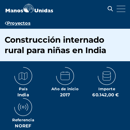
Pasar
al
contenido
principal
Ruta
Proyectos
de
Construcción internado
navegación
rural para niñas en India
País
Año de inicio
Importe
India
2017
60.142,00 €
Referencia
NOREF