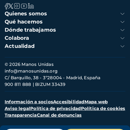
Navegación
Quienes somos
principal
Qué hacemos
Dónde trabajamos
Colabora
Actualidad
Información
© 2026 Manos Unidas
de
info@manosunidas.org
contacto
C/ Barquillo, 38 - 3º28004 - Madrid, España
900 811 888
BIZUM 33439
Menú
Información a socios
Accesibilidad
Mapa web
secundario
Aviso legal
Política de privacidad
Política de cookies
Transparencia
Canal de denuncias