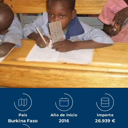
País
Año de inicio
Importe
Burkina Faso
2016
26.939 €