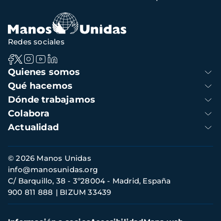
de
navegación
Redes sociales
Navegación
Quienes somos
principal
Qué hacemos
Dónde trabajamos
Colabora
Actualidad
Información
© 2026 Manos Unidas
de
info@manosunidas.org
contacto
C/ Barquillo, 38 - 3º28004 - Madrid, España
900 811 888
BIZUM 33439
Menú