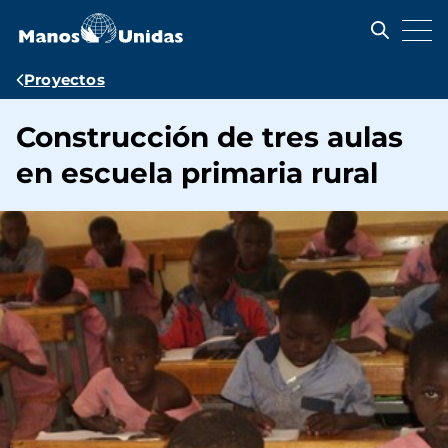
Pasar
al
contenido
principal
Ruta
Proyectos
de
Construcción de tres aulas
navegación
en escuela primaria rural