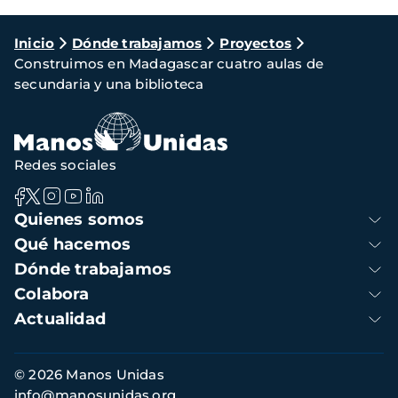
Ruta
Inicio
Dónde trabajamos
Proyectos
Construimos en Madagascar cuatro aulas de
de
secundaria y una biblioteca
navegación
Redes sociales
Navegación
Quienes somos
principal
Qué hacemos
Dónde trabajamos
Colabora
Actualidad
Información
© 2026 Manos Unidas
de
info@manosunidas.org