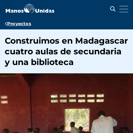
Pasar
al
contenido
principal
Ruta
Proyectos
de
Construimos en Madagascar
navegación
cuatro aulas de secundaria
y una biblioteca