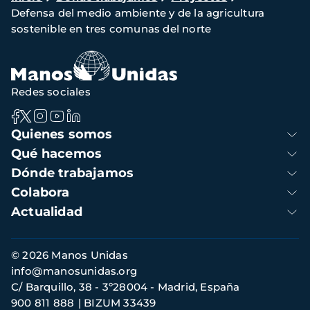
Defensa del medio ambiente y de la agricultura
de
sostenible en tres comunas del norte
navegación
Redes sociales
Navegación
Quienes somos
principal
Qué hacemos
Dónde trabajamos
Colabora
Actualidad
Información
© 2026 Manos Unidas
de
info@manosunidas.org
contacto
C/ Barquillo, 38 - 3º28004 - Madrid, España
900 811 888
BIZUM 33439