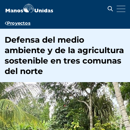
Pasar
al
contenido
principal
Ruta
Proyectos
de
Defensa del medio
navegación
ambiente y de la agricultura
sostenible en tres comunas
del norte