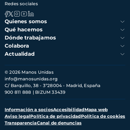
Redes sociales
Navegación
Quienes somos
principal
Qué hacemos
Dónde trabajamos
Colabora
Actualidad
Información
© 2026 Manos Unidas
de
info@manosunidas.org
contacto
C/ Barquillo, 38 - 3º28004 - Madrid, España
900 811 888
BIZUM 33439
Menú
Información a socios
Accesibilidad
Mapa web
secundario
Aviso legal
Política de privacidad
Política de cookies
Transparencia
Canal de denuncias