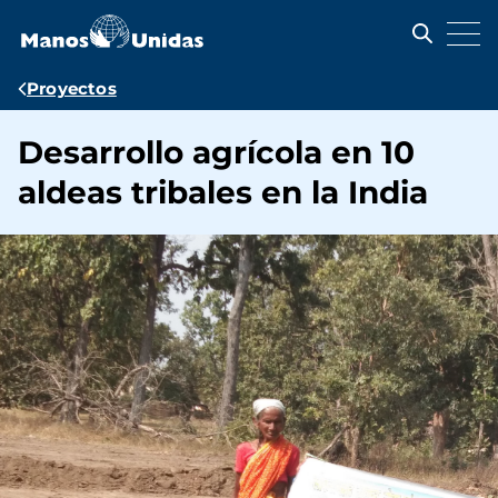
Pasar
al
contenido
principal
Ruta
Proyectos
de
Desarrollo agrícola en 10
navegación
aldeas tribales en la India