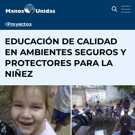
Pasar
al
contenido
principal
Ruta
Proyectos
de
EDUCACIÓN DE CALIDAD
navegación
EN AMBIENTES SEGUROS Y
PROTECTORES PARA LA
NIÑEZ