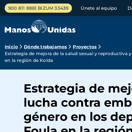
Pasar
Menú
900 811 888
BIZUM 33439
Únete al equipo
D
al
principal
contenido
principal
Ruta
Inicio
Dónde trabajamos
Proyectos
Estrategia de mejora de la salud sexual y reproductiva
de
en la región de Kolda
navegación
Estrategia de mej
lucha contra emba
género en los de
Foula en la regió