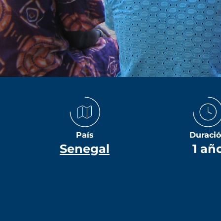
País
Duraci
Senegal
1 añ