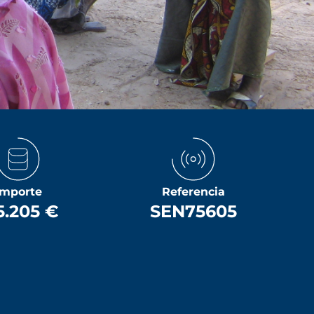
Importe
Referencia
5.205 €
SEN75605