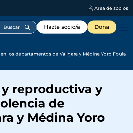
Área de socios
M
d
c
Menú
Hazte socio/a
Dona
d
de
us
destacados
cabecera
o en los departamentos de Valigara y Médina Yoro Foula
 y reproductiva y
iolencia de
ara y Médina Yoro