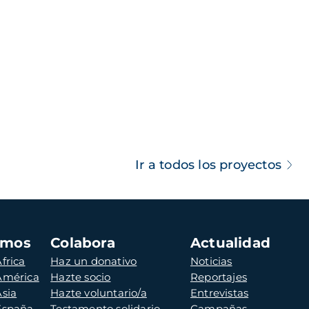
Ir a todos los proyectos
amos
Colabora
Actualidad
frica
Haz un donativo
Noticias
 América
Hazte socio
Reportajes
Asia
Hazte voluntario/a
Entrevistas
 España
Testamento solidario
Campañas