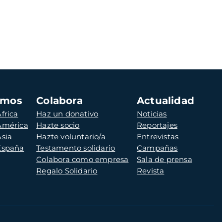
amos
Colabora
Actualidad
frica
Haz un donativo
Noticias
 América
Hazte socio
Reportajes
Asia
Hazte voluntario/a
Entrevistas
 España
Testamento solidario
Campañas
Colabora como empresa
Sala de prensa
Regalo Solidario
Revista