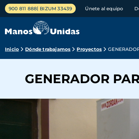
Pasar
Menú
900 811 888
BIZUM 33439
Únete al equipo
D
al
principal
contenido
principal
Ruta
Inicio
Dónde trabajamos
Proyectos
GENERADOR
de
navegación
GENERADOR PAR