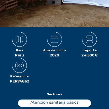
País
Año de inicio
Importe
Perú
2020
24.500€
Referencia
PER74862
Sectores
Atención sanitaria básica