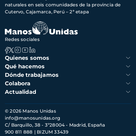
naturales en seis comunidades de la provincia de
Cutervo, Cajamarca, Perú – 2ª etapa
Redes sociales
Navegación
Quienes somos
principal
Qué hacemos
Dónde trabajamos
Colabora
Actualidad
Información
© 2026 Manos Unidas
de
info@manosunidas.org
contacto
C/ Barquillo, 38 - 3º28004 - Madrid, España
900 811 888
BIZUM 33439